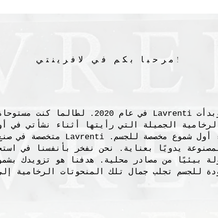
مرحبا بكم في لافرينتي!
اسمي سارة وبدأت Lavrenti في عام 2020. لطالما كنت م
لرخامية الجميلة التي رأيتها أثناء نشأتي في أو
وقررت إنشاء أول شموع مخصصة للجسم. avrenti
مصنوعة يدويًا بعناية. نحن نفخر بأنفسنا في استخ
لة بيئيًا من مصادر محلية. هدفنا هو تزويدك بشمو
دة للجسم تجلب جمال تلك المنحوتات الرخامية إلى