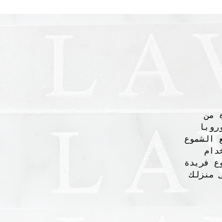
ستوحاة من
روبا
L متخصصة في صنع الشموع
دام
ع فريدة
 منزلك