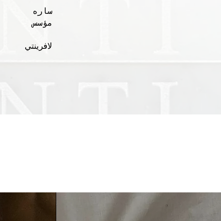
ساره
مؤسس
لافرينتي