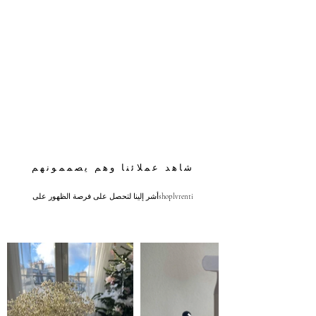
شاهد عملائنا وهم يصممونهم
أشر إلينا لتحصل على فرصة الظهور علىshoplvrenti